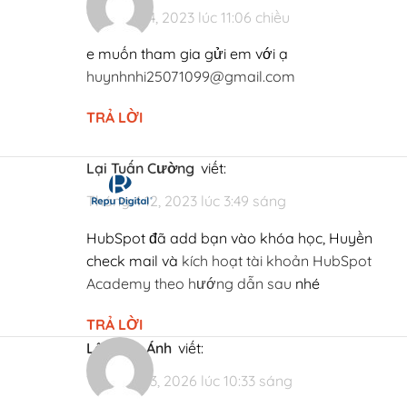
Tháng 1 14, 2023 lúc 11:06 chiều
e muốn tham gia gửi em với ạ
huynhnhi25071099@gmail.com
TRẢ LỜI
Lại Tuấn Cường
viết:
Tháng 4 12, 2023 lúc 3:49 sáng
HubSpot đã add bạn vào khóa học, Huyền
check mail và
kích hoạt tài khoản HubSpot
Academy theo hướng dẫn sau
nhé
TRẢ LỜI
Lê Ngọc Ánh
viết:
Tháng 3 13, 2026 lúc 10:33 sáng