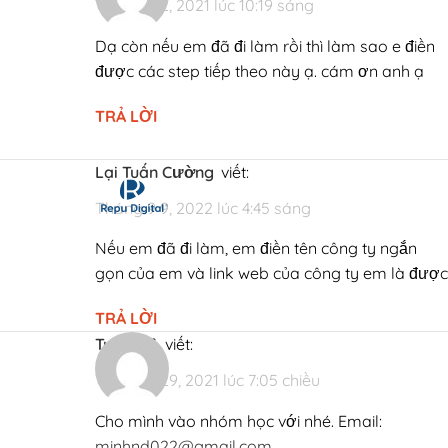
Tháng 9 2, 2021 lúc 10:19 sáng
Dạ còn nếu em đã đi làm rồi thì làm sao e điền
được các step tiếp theo này ạ. cám ơn anh ạ
TRẢ LỜI
Lại Tuấn Cường
viết:
Tháng 9 9, 2022 lúc 4:45 sáng
Nếu em đã đi làm, em điền tên công ty ngắn
gọn của em và link web của công ty em là được
TRẢ LỜI
Tuyết Lê
viết:
Tháng 9 29, 2021 lúc 7:05 chiều
Cho mình vào nhóm học với nhé. Email:
minhnd022@gmail.com