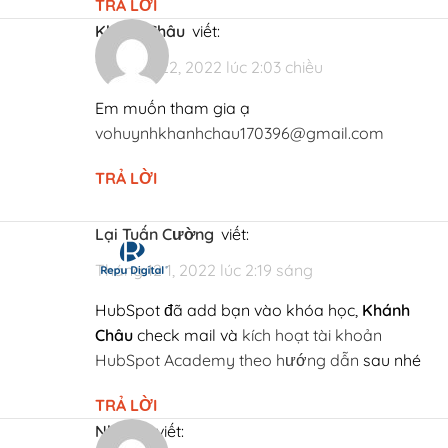
TRẢ LỜI
Khánh Châu
viết:
Tháng 9 22, 2022 lúc 2:03 chiều
Em muốn tham gia ạ
vohuynhkhanhchau170396@gmail.com
TRẢ LỜI
Lại Tuấn Cường
viết:
Tháng 12 1, 2022 lúc 2:19 sáng
HubSpot đã add bạn vào khóa học,
Khánh
Châu
check mail và
kích hoạt tài khoản
HubSpot Academy theo hướng dẫn
sau nhé
TRẢ LỜI
Nhi Nhi
viết: