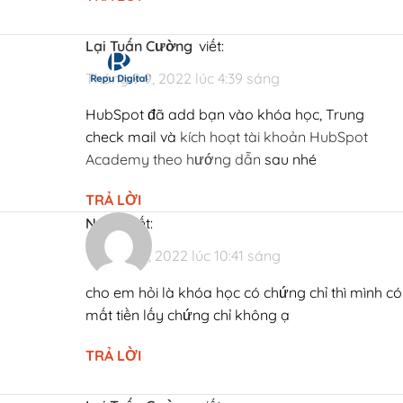
Lại Tuấn Cường
viết:
Tháng 9 9, 2022 lúc 4:39 sáng
HubSpot đã add bạn vào khóa học, Trung
check mail và
kích hoạt tài khoản HubSpot
Academy theo hướng dẫn
sau nhé
TRẢ LỜI
Ngọc
viết:
Hướ
Tháng 3 1, 2022 lúc 10:41 sáng
cho em hỏi là khóa học có chứng chỉ thì mình có
mất tiền lấy chứng chỉ không ạ
TRẢ LỜI