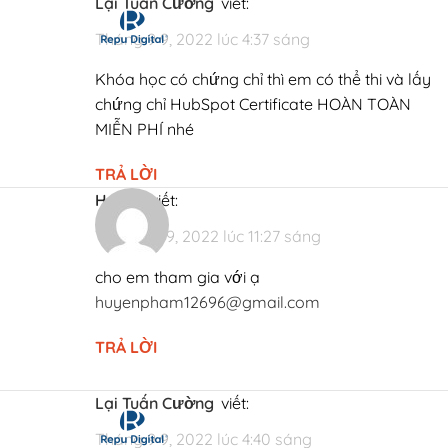
Lại Tuấn Cường
viết:
Tháng 9 9, 2022 lúc 4:37 sáng
Khóa học có chứng chỉ thì em có thể thi và lấy
chứng chỉ HubSpot Certificate HOÀN TOÀN
MIỄN PHÍ nhé
TRẢ LỜI
huyền
viết:
Tháng 5 19, 2022 lúc 11:27 sáng
cho em tham gia với ạ
huyenpham12696@gmail.com
TRẢ LỜI
Lại Tuấn Cường
viết:
Tháng 9 9, 2022 lúc 4:40 sáng