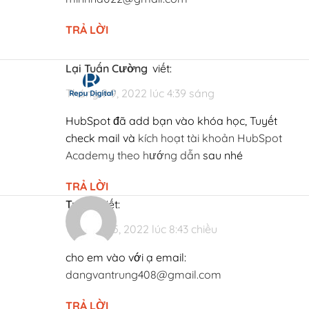
TRẢ LỜI
Lại Tuấn Cường
viết:
Tháng 9 9, 2022 lúc 4:39 sáng
HubSpot đã add bạn vào khóa học, Tuyết
check mail và
kích hoạt tài khoản HubSpot
Academy theo hướng dẫn
sau nhé
TRẢ LỜI
Trung
viết:
Tháng 1 15, 2022 lúc 8:43 chiều
cho em vào với ạ email:
dangvantrung408@gmail.com
TRẢ LỜI