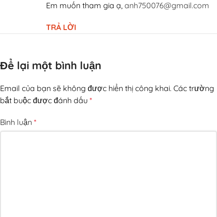
Em muốn tham gia ạ,
anh750076@gmail.com
TRẢ LỜI
Để lại một bình luận
Sau khi đăng nhập, bạn chọn icon bên góc phải trên cùng
của HubSpot rồi chọn menu HubSpot Academy như hình vẽ
trên
Email của bạn sẽ không được hiển thị công khai.
Các trường
bắt buộc được đánh dấu
*
Vậy là bạn đã
kích hoạt tài khoản HubSpot Academy thành
công
và truy cập vào khóa học của HubSpot Academy rồi
Bình luận
*
Bước 3: Tìm và chọn khóa học