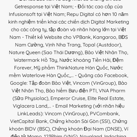
Getresponse tại Việt Nam; - Đối tác cao cấp của
Infusionsoft tại Việt Nam; Repu Digital có hơn 10 năm
kinh nghiệm triển khai các chiến dịch Digital Marketing
cho các công ty, tập đoàn và nhãn hàng lớn tại Việt
Nam - Thiết kế Website cho VPBank, Kangaroo, BĐS
Nam Cường, Vịnh Nha Trang, Topal (Austdoor),
Nature Queen (Sao Thái Dương), Bảo Việt Nhân Thọ,
Watermark Hồ Tây, Nước khoáng Tiền Hải, Đệm
Forever, Mỹ phẩm ThinkNature Hàn Quốc, Nước
mềm Waterlove Hàn Quốc,,... - Quảng cáo Facebook,
Google: Tập đoàn Bảo Việt, Vincom (VinGroup), Bảo
Việt Nhân Thọ, Bảo hiểm Bưu điện PTI, VNA Pharm
(Sữa Physiolac), Emperor Cruise, Elite Real Estate,
Viglacera Land,... - Email Marketing (với nhãn hiệu
LinkLeads): Vincom (VinGroup), PVCombank,
VietCapital Bank, Chứng khoán Sài Gòn (SSI), Chứng
khoán BIDV (BSC), Chứng khoán Đại Nam (DNSE), Ví
điện tử Momo, 123Phim (VNG), Novaland, Indochina