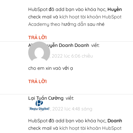
HubSpot đã add bạn vào khóa học,
Huyền
check mail và
kích hoạt tài khoản HubSpot
Academy theo hướng dẫn
sau nhé
TRẢ LỜI
Alain Nguyễn Doanh Doanh
viết:
Tháng 7 3, 2022 lúc 6:06 chiều
cho em xin vaò với ạ
TRẢ LỜI
Lại Tuấn Cường
viết:
Tháng 9 9, 2022 lúc 4:48 sáng
HubSpot đã add bạn vào khóa học,
Doanh
Hướng dẫn kích hoạt tài khoản HubSpot Academy t
check mail và
kích hoạt tài khoản HubSpot