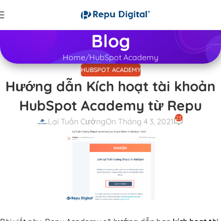
Blog
Home
HubSpot Academy
HUBSPOT ACADEMY
Hướng dẫn Kích hoạt tài khoản
HubSpot Academy từ Repu
23
Lại Tuấn Cường
On Tháng 4 3, 2021