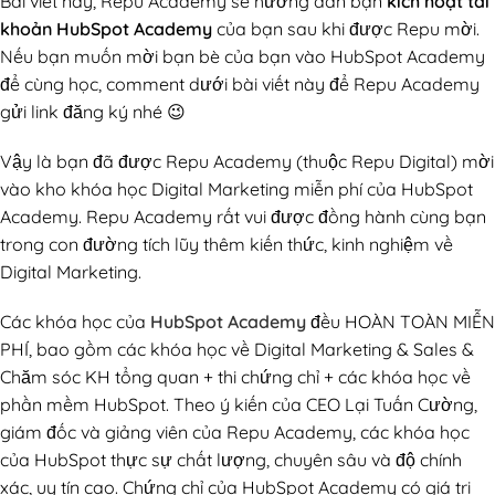
Bài viết này, Repu Academy sẽ hướng dẫn bạn
kích hoạt tài
khoản HubSpot Academy
của bạn sau khi được Repu mời.
Nếu bạn muốn mời bạn bè của bạn vào HubSpot Academy
để cùng học, comment dưới bài viết này để Repu Academy
gửi link đăng ký nhé 😉
Vậy là bạn đã được Repu Academy (thuộc Repu Digital) mời
vào kho khóa học Digital Marketing miễn phí của HubSpot
Academy. Repu Academy rất vui được đồng hành cùng bạn
trong con đường tích lũy thêm kiến thức, kinh nghiệm về
Digital Marketing.
Các khóa học của
HubSpot Academy
đều HOÀN TOÀN MIỄN
PHÍ, bao gồm các khóa học về Digital Marketing & Sales &
Chăm sóc KH tổng quan + thi chứng chỉ + các khóa học về
phần mềm HubSpot. Theo ý kiến của CEO Lại Tuấn Cường,
giám đốc và giảng viên của Repu Academy, các khóa học
của HubSpot thực sự chất lượng, chuyên sâu và độ chính
xác, uy tín cao. Chứng chỉ của HubSpot Academy có giá trị