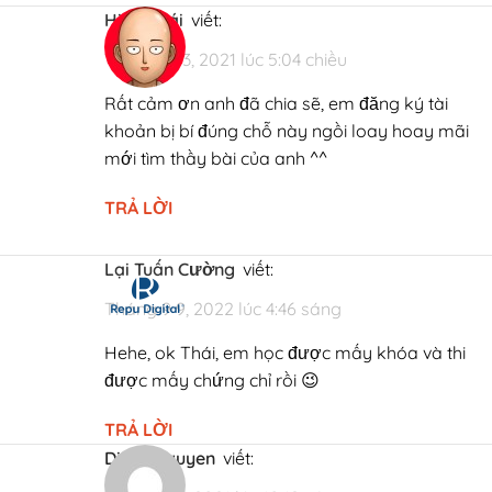
24h kể từ khi được mời nhé, không thì hết hạn.
Hiệp Thái
viết:
Nếu quá 24h, link kích hoạt bị hết hạn, nhấn vào đây để Reset
Tháng 6 13, 2021 lúc 5:04 chiều
lại Password rồi làm theo hướng dẫn của HubSpot để lấy
Rất cảm ơn anh đã chia sẽ, em đăng ký tài
thông tin đăng nhập nhé. Nhưng tốt nhất là nên kích hoạt
khoản bị bí đúng chỗ này ngồi loay hoay mãi
sớm 🙂
mới tìm thầy bài của anh ^^
Nếu hết hạn, bạn sẽ lấy lại link kích hoạt HubSpot Academy
TRẢ LỜI
bằng cách nhấn vào đây. Sau đó, check email, click đường
link tạo mật khẩu mới trong email được gửi tới từ HubSpot
Lại Tuấn Cường
viết:
Academy.
Tháng 9 9, 2022 lúc 4:46 sáng
Hehe, ok Thái, em học được mấy khóa và thi
được mấy chứng chỉ rồi 😉
TRẢ LỜI
Diem Nguyen
viết: