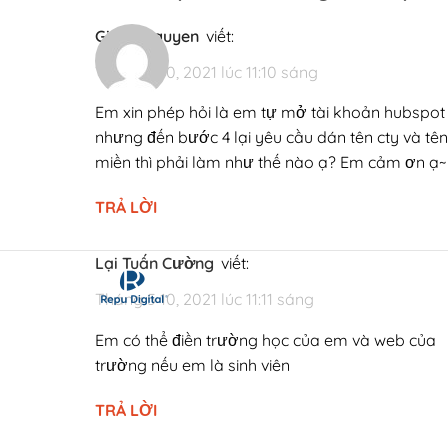
Ginny Nguyen
viết:
Tháng 5 10, 2021 lúc 11:10 sáng
Em xin phép hỏi là em tự mở tài khoản hubspot
nhưng đến bước 4 lại yêu cầu dán tên cty và tên
miền thì phải làm như thế nào ạ? Em cảm ơn ạ~
TRẢ LỜI
Lại Tuấn Cường
viết:
Tháng 5 10, 2021 lúc 11:11 sáng
Em có thể điền trường học của em và web của
trường nếu em là sinh viên
TRẢ LỜI
Lưu ý: bạn hãy check mail và bắt buộc phải click trong vòng