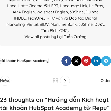
Land, Lotte Cinema, ĐH FPT, Language Link, Le Bros,
AMA English, Walstreet English, 30Shine, Du học
INDEC, TechOne,... - Tư vấn và Đào tạo Digital
Marketing: Viettel, BIDV, Maritime Bank, 30Shine, Dược
Tâm Bình, CMC,...
View all posts by Lại Tuấn Cường
tài khoản HubSpot Academy
Newer
Older
23 thoughts on “
Hướng dẫn Kích hoạt
tài khoản HubSpot Academy từ Repu
”