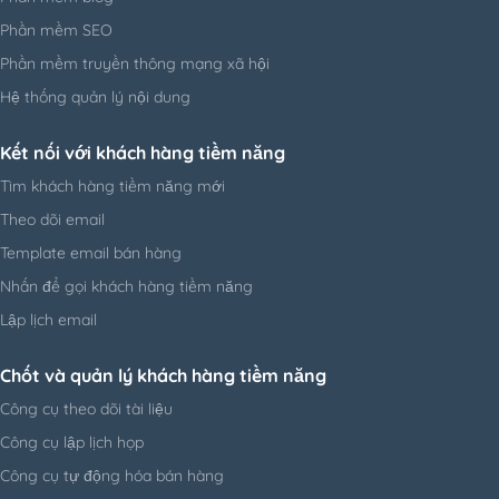
Phần mềm SEO
Phần mềm truyền thông mạng xã hội
Hệ thống quản lý nội dung
Kết nối với khách hàng tiềm năng
Tìm khách hàng tiềm năng mới
Theo dõi email
Template email bán hàng
Nhấn để gọi khách hàng tiềm năng
Lập lịch email
Chốt và quản lý khách hàng tiềm năng
CEO Bliss Hội An phát b
Công cụ theo dõi tài liệu
Công cụ lập lịch họp
Trước đây, công ty đã sử dụng một phần mềm CRM khác để
quản lý thông tin và liên lạc với khách hàng. Tuy nhiên, trong
Công cụ tự động hóa bán hàng