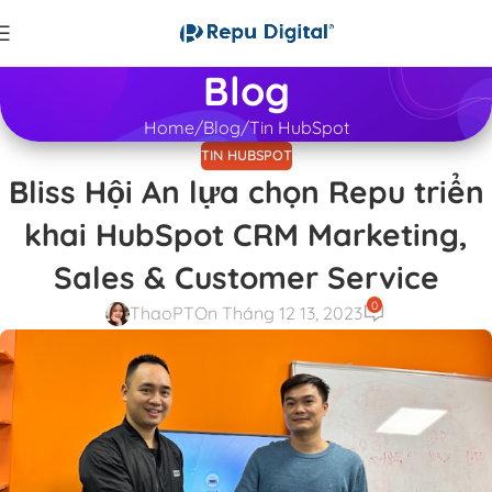
Blog
Home
Blog
Tin HubSpot
TIN HUBSPOT
Bliss Hội An lựa chọn Repu triển
khai HubSpot CRM Marketing,
Sales & Customer Service
0
ThaoPT
On Tháng 12 13, 2023