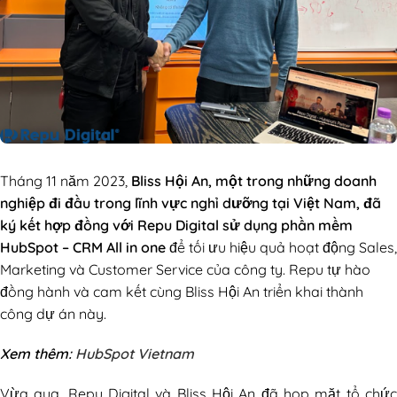
Tháng 11 năm 2023,
Bliss Hội An, một trong những doanh
nghiệp đi đầu trong lĩnh vực nghỉ dưỡng tại Việt Nam, đã
ký kết hợp đồng với Repu Digital sử dụng phần mềm
HubSpot – CRM All in one
để tối ưu hiệu quả hoạt động Sales,
Marketing và Customer Service của công ty. Repu tự hào
đồng hành và cam kết cùng Bliss Hội An triển khai thành
công dự án này.
Xem thêm:
HubSpot Vietnam
Vừa qua, Repu Digital và Bliss Hội An đã họp mặt tổ chức