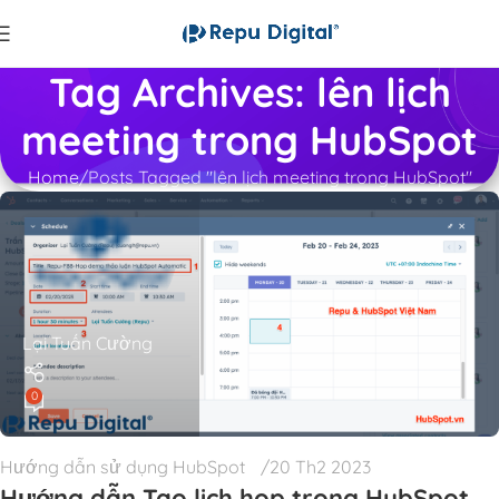
Tag Archives: lên lịch
meeting trong HubSpot
Home
Posts Tagged "lên lịch meeting trong HubSpot"
Lại Tuấn Cường
0
Hướng dẫn sử dụng HubSpot
20 Th2 2023
Hướng dẫn Tạo lịch họp trong HubSpot